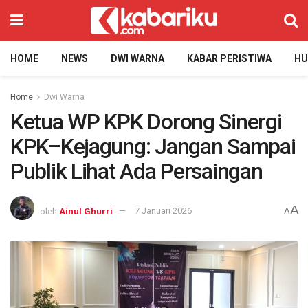
HOME
NEWS
DWI WARNA
KABAR PERISTIWA
H
Home
Dwi Warna
Ketua WP KPK Dorong Sinergi
KPK–Kejagung: Jangan Sampai
Publik Lihat Ada Persaingan
A
oleh
Ainul Ghurri
7 Januari 2026
A