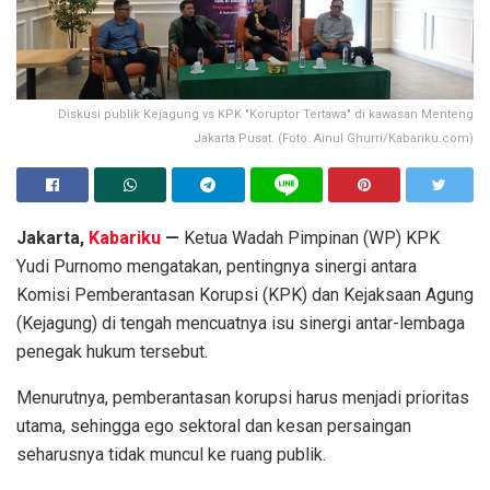
Diskusi publik Kejagung vs KPK "Koruptor Tertawa" di kawasan Menteng
Jakarta Pusat. (Foto: Ainul Ghurri/Kabariku.com)
Jakarta,
Kabariku
—
Ketua Wadah Pimpinan (WP) KPK
Yudi Purnomo mengatakan, pentingnya sinergi antara
Komisi Pemberantasan Korupsi (KPK) dan Kejaksaan Agung
(Kejagung) di tengah mencuatnya isu sinergi antar-lembaga
penegak hukum tersebut.
Menurutnya, pemberantasan korupsi harus menjadi prioritas
utama, sehingga ego sektoral dan kesan persaingan
seharusnya tidak muncul ke ruang publik.