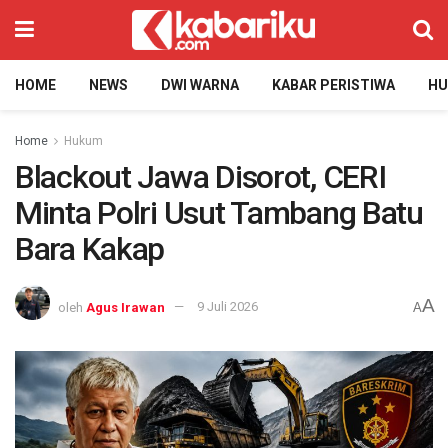
HOME
NEWS
DWI WARNA
KABAR PERISTIWA
H
Home
Hukum
Blackout Jawa Disorot, CERI
Minta Polri Usut Tambang Batu
Bara Kakap
A
oleh
Agus Irawan
9 Juli 2026
A