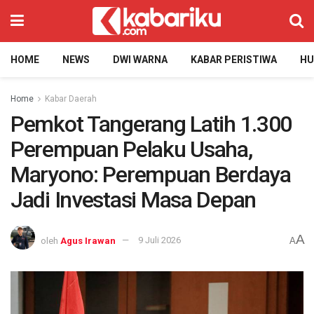
HOME
NEWS
DWI WARNA
KABAR PERISTIWA
H
Home
Kabar Daerah
Pemkot Tangerang Latih 1.300
Perempuan Pelaku Usaha,
Maryono: Perempuan Berdaya
Jadi Investasi Masa Depan
A
oleh
Agus Irawan
9 Juli 2026
A