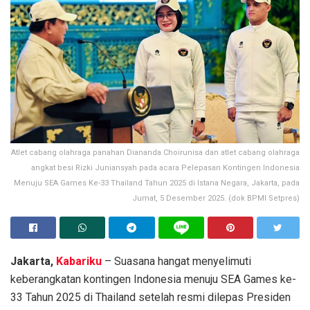
Atlet cabang olahraga panahan Diananda Choirunisa dan atlet cabang olahraga
angkat besi Rizki Juniansyah pada acara Pelepasan Kontingen Indonesia
Menuju SEA Games Ke-33 Thailand Tahun 2025 di Istana Negara, Jakarta, pada
Jumat, 5 Desember 2025. (dok BPMI Setpres)
Jakarta,
Kabariku
– Suasana hangat menyelimuti
keberangkatan kontingen Indonesia menuju SEA Games ke-
33 Tahun 2025 di Thailand setelah resmi dilepas Presiden