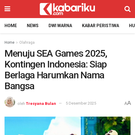
HOME
NEWS
DWI WARNA
KABAR PERISTIWA
H
Home
Olahraga
Menuju SEA Games 2025,
Kontingen Indonesia: Siap
Berlaga Harumkan Nama
Bangsa
A
oleh
Tresyana Bulan
5 Desember 2025
A