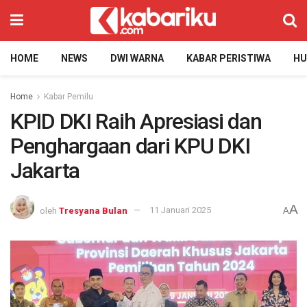
HOME
NEWS
DWI WARNA
KABAR PERISTIWA
H
Home
Kabar Pemilu
KPID DKI Raih Apresiasi dan
Penghargaan dari KPU DKI
Jakarta
A
oleh
Tresyana Bulan
11 Januari 2025
A