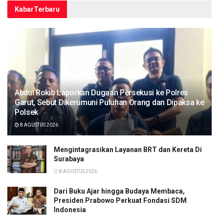
Kabar
Terbaru
Abdul Rokib Laporkan Dugaan Persekusi ke Polres
Garut, Sebut Dikerumuni Puluhan Orang dan Dipaksa ke
Polsek
8 AGUSTUS 2026
Mengintagrasikan Layanan BRT dan Kereta Di
Surabaya
8 AGUSTUS 2026
Dari Buku Ajar hingga Budaya Membaca,
Presiden Prabowo Perkuat Fondasi SDM
Indonesia