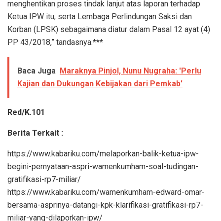
menghentikan proses tindak lanjut atas laporan terhadap
Ketua IPW itu, serta Lembaga Perlindungan Saksi dan
Korban (LPSK) sebagaimana diatur dalam Pasal 12 ayat (4)
PP 43/2018,” tandasnya.
***
Baca Juga
Maraknya Pinjol, Nunu Nugraha: 'Perlu
Kajian dan Dukungan Kebijakan dari Pemkab'
Red/K.101
Berita Terkait :
https://www.kabariku.com/melaporkan-balik-ketua-ipw-
begini-pernyataan-aspri-wamenkumham-soal-tudingan-
gratifikasi-rp7-miliar/
https://www.kabariku.com/wamenkumham-edward-omar-
bersama-asprinya-datangi-kpk-klarifikasi-gratifikasi-rp7-
miliar-yang-dilaporkan-ipw/