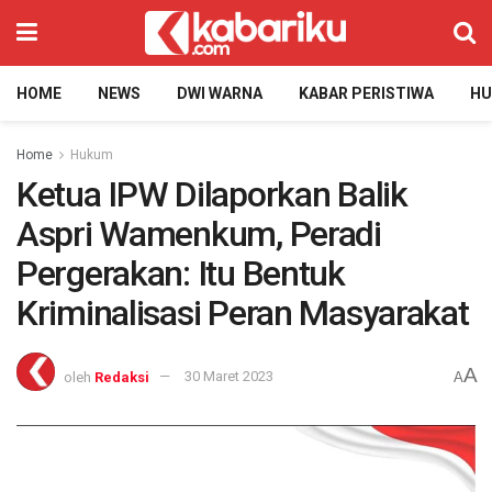
HOME
NEWS
DWI WARNA
KABAR PERISTIWA
H
Home
Hukum
Ketua IPW Dilaporkan Balik
Aspri Wamenkum, Peradi
Pergerakan: Itu Bentuk
Kriminalisasi Peran Masyarakat
A
oleh
Redaksi
30 Maret 2023
A