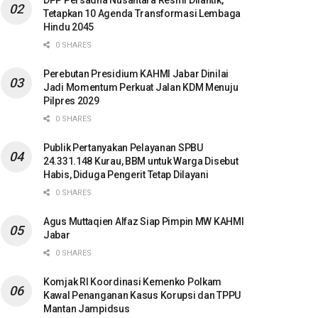
DPP Persadha Nusantara Resmi Dilantik,
Tetapkan 10 Agenda Transformasi Lembaga
Hindu 2045
0 SHARES
Perebutan Presidium KAHMI Jabar Dinilai
Jadi Momentum Perkuat Jalan KDM Menuju
Pilpres 2029
0 SHARES
Publik Pertanyakan Pelayanan SPBU
24.331.148 Kurau, BBM untuk Warga Disebut
Habis, Diduga Pengerit Tetap Dilayani
0 SHARES
Agus Muttaqien Alfaz Siap Pimpin MW KAHMI
Jabar
0 SHARES
Komjak RI Koordinasi Kemenko Polkam
Kawal Penanganan Kasus Korupsi dan TPPU
Mantan Jampidsus