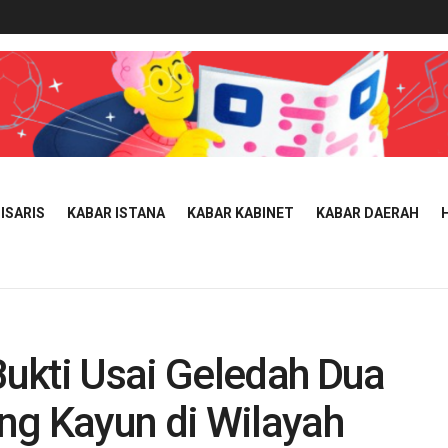
ISARIS
KABAR ISTANA
KABAR KABINET
KABAR DAERAH
ukti Usai Geledah Dua
ng Kayun di Wilayah