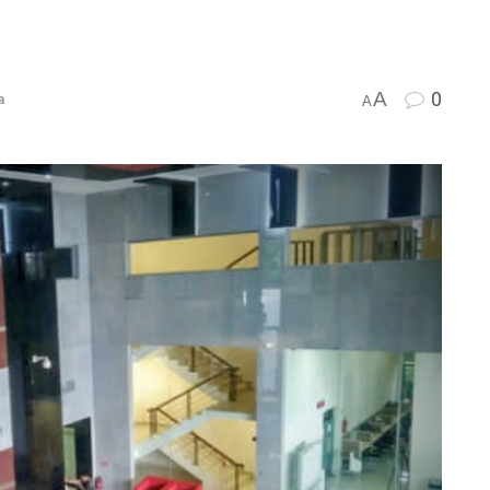
A
0
a
A