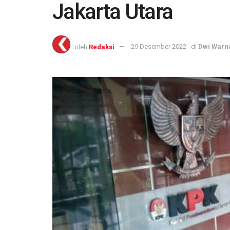
Jakarta Utara
oleh
Redaksi
29 Desember 2022
di
Dwi Warn