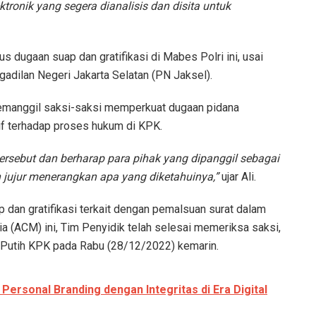
tronik yang segera dianalisis dan disita untuk
s dugaan suap dan gratifikasi di Mabes Polri ini, usai
adilan Negeri Jakarta Selatan (PN Jaksel).
 memanggil saksi-saksi memperkuat dugaan pidana
if terhadap proses hukum di KPK.
tersebut dan berharap para pihak yang dipanggil sebagai
an jujur menerangkan apa yang diketahuinya,”
ujar Ali.
p dan gratifikasi terkait dengan pemalsuan surat dalam
lia (ACM) ini, Tim Penyidik telah selesai memeriksa saksi,
 Putih KPK pada Rabu (28/12/2022) kemarin.
rsonal Branding dengan Integritas di Era Digital