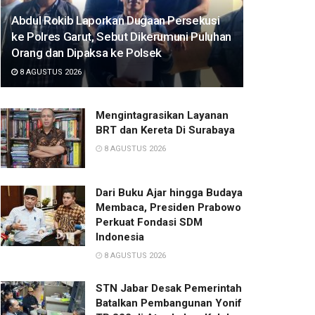
Abdul Rokib Laporkan Dugaan Persekusi
ke Polres Garut, Sebut Dikerumuni Puluhan
Orang dan Dipaksa ke Polsek
8 AGUSTUS 2026
Mengintagrasikan Layanan
BRT dan Kereta Di Surabaya
8 AGUSTUS 2026
Dari Buku Ajar hingga Budaya
Membaca, Presiden Prabowo
Perkuat Fondasi SDM
Indonesia
8 AGUSTUS 2026
STN Jabar Desak Pemerintah
Batalkan Pembangunan Yonif