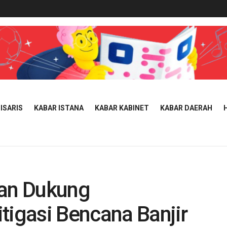
ISARIS
KABAR ISTANA
KABAR KABINET
KABAR DAERAH
ran Dukung
tigasi Bencana Banjir