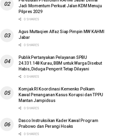
Perebutan Presidium KAHMI Jabar Dinilai
Jadi Momentum Perkuat Jalan KDM Menuju
Pilpres 2029
0 SHARES
Agus Muttaqien Alfaz Siap Pimpin MW KAHMI
Jabar
0 SHARES
Publik Pertanyakan Pelayanan SPBU
24.331.148 Kurau, BBM untuk Warga Disebut
Habis, Diduga Pengerit Tetap Dilayani
0 SHARES
Komjak RI Koordinasi Kemenko Polkam
Kawal Penanganan Kasus Korupsi dan TPPU
Mantan Jampidsus
0 SHARES
Dasco Instruksikan Kader Kawal Program
Prabowo dan Perangi Hoaks
0 SHARES