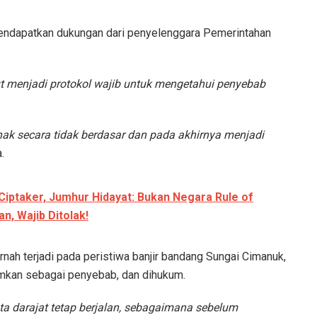
t mendapatkan dukungan dari penyelenggara Pemerintahan
t menjadi protokol wajib untuk mengetahui penyebab
hak secara tidak berdasar dan pada akhirnya menjadi
.
ptaker, Jumhur Hidayat: Bukan Negara Rule of
n, Wajib Ditolak!
h terjadi pada peristiwa banjir bandang Sungai Cimanuk,
amkan sebagai penyebab, dan dihukum.
ata darajat tetap berjalan, sebagaimana sebelum