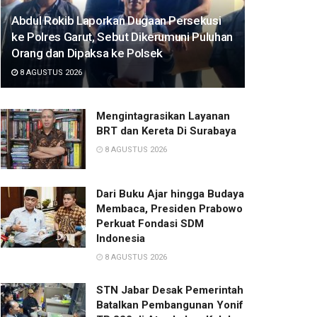
Abdul Rokib Laporkan Dugaan Persekusi
ke Polres Garut, Sebut Dikerumuni Puluhan
Orang dan Dipaksa ke Polsek
8 AGUSTUS 2026
Mengintagrasikan Layanan
BRT dan Kereta Di Surabaya
8 AGUSTUS 2026
Dari Buku Ajar hingga Budaya
Membaca, Presiden Prabowo
Perkuat Fondasi SDM
Indonesia
8 AGUSTUS 2026
STN Jabar Desak Pemerintah
Batalkan Pembangunan Yonif