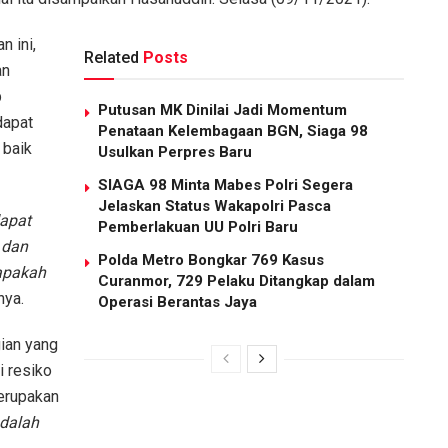
 ini,
Related
Posts
an
b
Putusan MK Dinilai Jadi Momentum
dapat
Penataan Kelembagaan BGN, Siaga 98
 baik
Usulkan Perpres Baru
SIAGA 98 Minta Mabes Polri Segera
Jelaskan Status Wakapolri Pasca
dapat
Pemberlakuan UU Polri Baru
 dan
Polda Metro Bongkar 769 Kasus
apakah
Curanmor, 729 Pelaku Ditangkap dalam
nya.
Operasi Berantas Jaya
gian yang
i resiko
merupakan
dalah