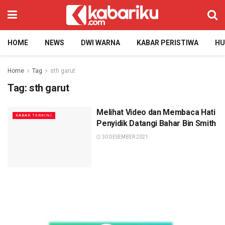
HOME
NEWS
DWI WARNA
KABAR PERISTIWA
H
Home
Tag
sth garut
Tag:
sth garut
Melihat Video dan Membaca Hati
KABAR TERKINI
Penyidik Datangi Bahar Bin Smith
30 DESEMBER 2021