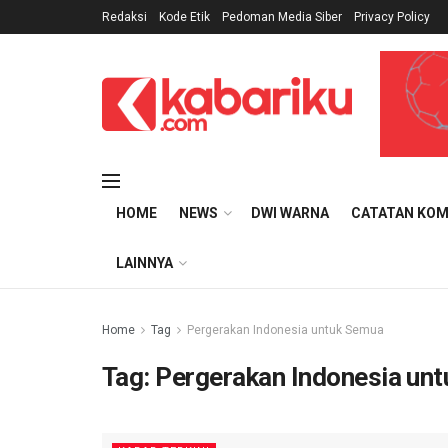
Redaksi
Kode Etik
Pedoman Media Siber
Privacy Policy
HOME
NEWS
DWI WARNA
CATATAN KOM
LAINNYA
Home
Tag
Pergerakan Indonesia untuk Semua
Tag:
Pergerakan Indonesia un