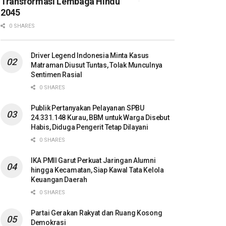
Transformasi Lembaga Hindu
2045
0 SHARES
Driver Legend Indonesia Minta Kasus
Matraman Diusut Tuntas, Tolak Munculnya
Sentimen Rasial
0 SHARES
Publik Pertanyakan Pelayanan SPBU
24.331.148 Kurau, BBM untuk Warga Disebut
Habis, Diduga Pengerit Tetap Dilayani
0 SHARES
IKA PMII Garut Perkuat Jaringan Alumni
hingga Kecamatan, Siap Kawal Tata Kelola
Keuangan Daerah
0 SHARES
Partai Gerakan Rakyat dan Ruang Kosong
Demokrasi