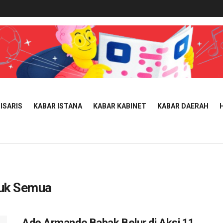
ISARIS
KABAR ISTANA
KABAR KABINET
KABAR DAERAH
tuk Semua
Ade Armando Babak Belur di Aksi 11