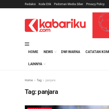
Redaksi
Kode Etik
Pedoman Media Siber
Privacy Policy
HOME
NEWS
DWI WARNA
CATATAN KOM
LAINNYA
Home
Tag
panjara
Tag:
panjara