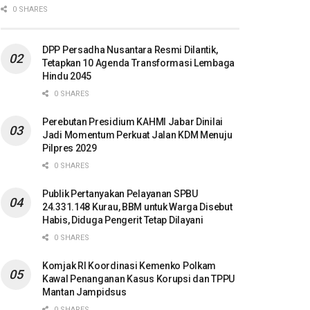
0 SHARES
DPP Persadha Nusantara Resmi Dilantik,
Tetapkan 10 Agenda Transformasi Lembaga
Hindu 2045
0 SHARES
Perebutan Presidium KAHMI Jabar Dinilai
Jadi Momentum Perkuat Jalan KDM Menuju
Pilpres 2029
0 SHARES
Publik Pertanyakan Pelayanan SPBU
24.331.148 Kurau, BBM untuk Warga Disebut
Habis, Diduga Pengerit Tetap Dilayani
0 SHARES
Komjak RI Koordinasi Kemenko Polkam
Kawal Penanganan Kasus Korupsi dan TPPU
Mantan Jampidsus
0 SHARES