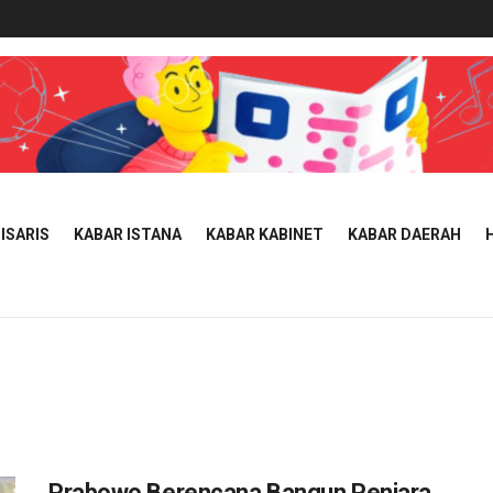
ISARIS
KABAR ISTANA
KABAR KABINET
KABAR DAERAH
Prabowo Berencana Bangun Penjara