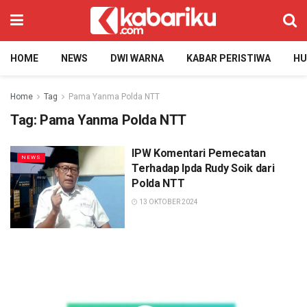
HOME
NEWS
DWI WARNA
KABAR PERISTIWA
H
Home
Tag
Pama Yanma Polda NTT
Tag:
Pama Yanma Polda NTT
IPW Komentari Pemecatan
NEWS
Terhadap Ipda Rudy Soik dari
Polda NTT
13 OKTOBER 2024