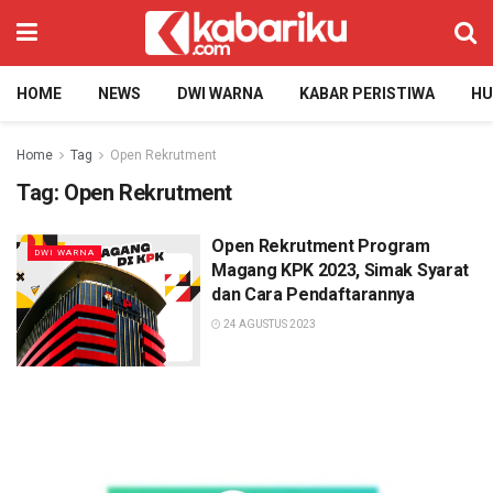
HOME
NEWS
DWI WARNA
KABAR PERISTIWA
H
Home
Tag
Open Rekrutment
Tag:
Open Rekrutment
Open Rekrutment Program
DWI WARNA
Magang KPK 2023, Simak Syarat
dan Cara Pendaftarannya
24 AGUSTUS 2023