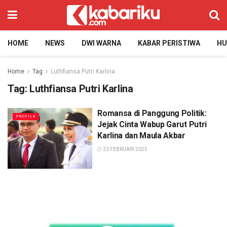
HOME
NEWS
DWI WARNA
KABAR PERISTIWA
H
Home
Tag
Luthfiansa Putri Karlina
Tag:
Luthfiansa Putri Karlina
Romansa di Panggung Politik:
PROFILE
Jejak Cinta Wabup Garut Putri
Karlina dan Maula Akbar
23 FEBRUARI 2025