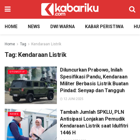
HOME
NEWS
DWI WARNA
KABAR PERISTIWA
H
Home
Tag
Kendaraan Listrik
Tag:
Kendaraan Listrik
Diluncurkan Prabowo, Inilah
OTOMOTIF
Spesifikasi Pandu, Kendaraan
Militer Berbasis Listrik Buatan
Pindad: Senyap dan Tangguh
12 JUNI 2025
Tambah Jumlah SPKLU, PLN
NEWS
Antisipasi Lonjakan Pemudik
Kendaraan Listrik saat Idulfitri
1446 H