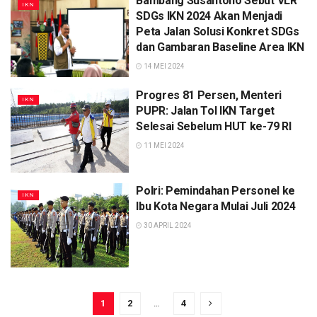
Bambang Susantono Sebut VLR
IKN
SDGs IKN 2024 Akan Menjadi
Peta Jalan Solusi Konkret SDGs
dan Gambaran Baseline Area IKN
14 MEI 2024
Progres 81 Persen, Menteri
IKN
PUPR: Jalan Tol IKN Target
Selesai Sebelum HUT ke-79 RI
11 MEI 2024
Polri: Pemindahan Personel ke
IKN
Ibu Kota Negara Mulai Juli 2024
30 APRIL 2024
1
2
…
4