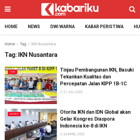
HOME
NEWS
DWI WARNA
KABAR PERISTIWA
H
Home
Tag
IKN Nusantara
Tag:
IKN Nusantara
Tinjau Pembangunan IKN, Basuki
IKN
Tekankan Kualitas dan
Percepatan Jalan KIPP 1B-1C
21 JULI 2025
Otorita IKN dan IDN Global akan
NEWS
Gelar Kongres Diaspora
Indonesia ke-8 di IKN
26 APRIL 2025