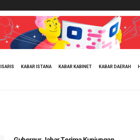
ISARIS
KABAR ISTANA
KABAR KABINET
KABAR DAERAH
Gubernur Jabar Terima Kunjungan