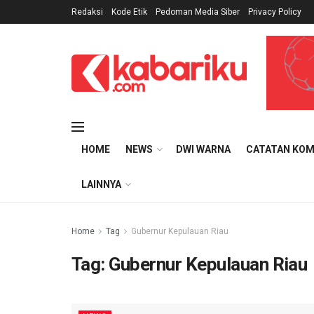
Redaksi
Kode Etik
Pedoman Media Siber
Privacy Policy
HOME
NEWS
DWI WARNA
CATATAN KOM
LAINNYA
Home
Tag
Gubernur Kepulauan Riau
Tag:
Gubernur Kepulauan Riau