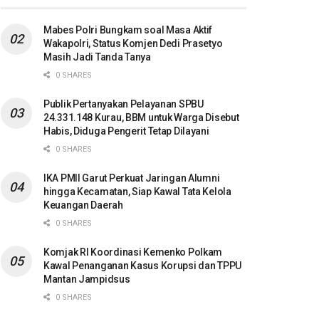
Mabes Polri Bungkam soal Masa Aktif
Wakapolri, Status Komjen Dedi Prasetyo
Masih Jadi Tanda Tanya
0 SHARES
Publik Pertanyakan Pelayanan SPBU
24.331.148 Kurau, BBM untuk Warga Disebut
Habis, Diduga Pengerit Tetap Dilayani
0 SHARES
IKA PMII Garut Perkuat Jaringan Alumni
hingga Kecamatan, Siap Kawal Tata Kelola
Keuangan Daerah
0 SHARES
Komjak RI Koordinasi Kemenko Polkam
Kawal Penanganan Kasus Korupsi dan TPPU
Mantan Jampidsus
0 SHARES