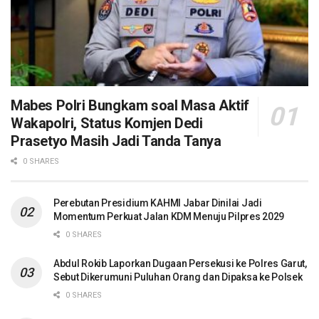
Mabes Polri Bungkam soal Masa Aktif
Wakapolri, Status Komjen Dedi
Prasetyo Masih Jadi Tanda Tanya
0 SHARES
Perebutan Presidium KAHMI Jabar Dinilai Jadi
Momentum Perkuat Jalan KDM Menuju Pilpres 2029
0 SHARES
Abdul Rokib Laporkan Dugaan Persekusi ke Polres Garut,
Sebut Dikerumuni Puluhan Orang dan Dipaksa ke Polsek
0 SHARES