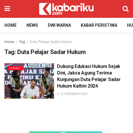
HOME
NEWS
DWI WARNA
KABAR PERISTIWA
H
Home
Tag
Duta Pelajar Sadar Hukum
Tag:
Duta Pelajar Sadar Hukum
Dukung Edukasi Hukum Sejak
EDUKASI
Dini, Jaksa Agung Terima
Kunjungan Duta Pelajar Sadar
Hukum Kaltim 2024
12 DESEMBER 2024