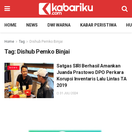
HOME
NEWS
DWI WARNA
KABAR PERISTIWA
H
Home
Tag
Dishub Pemko Binjai
Tag:
Dishub Pemko Binjai
Satgas SIRI Berhasil Amankan
NEWS
Juanda Prastowo DPO Perkara
Korupsi Inventaris Lalu Lintas TA
2019
31 JULI 2024