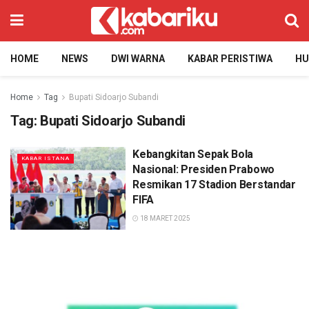
HOME
NEWS
DWI WARNA
KABAR PERISTIWA
H
Home
Tag
Bupati Sidoarjo Subandi
Tag:
Bupati Sidoarjo Subandi
Kebangkitan Sepak Bola
KABAR ISTANA
Nasional: Presiden Prabowo
Resmikan 17 Stadion Berstandar
FIFA
18 MARET 2025