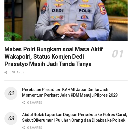
Mabes Polri Bungkam soal Masa Aktif
Wakapolri, Status Komjen Dedi
Prasetyo Masih Jadi Tanda Tanya
0 SHARES
Perebutan Presidium KAHMI Jabar Dinilai Jadi
Momentum Perkuat Jalan KDM Menuju Pilpres 2029
0 SHARES
Abdul Rokib Laporkan Dugaan Persekusi ke Polres Garut,
Sebut Dikerumuni Puluhan Orang dan Dipaksa ke Polsek
0 SHARES