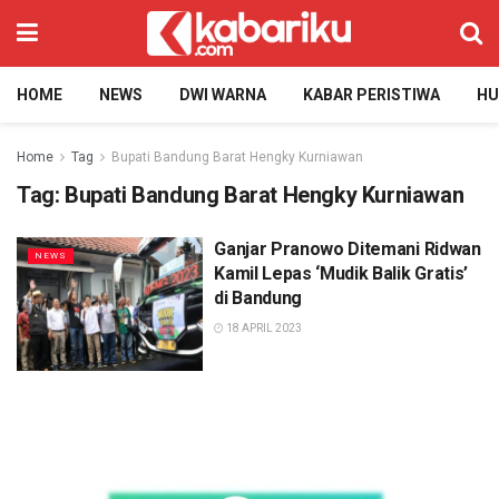
HOME
NEWS
DWI WARNA
KABAR PERISTIWA
H
Home
Tag
Bupati Bandung Barat Hengky Kurniawan
Tag:
Bupati Bandung Barat Hengky Kurniawan
Ganjar Pranowo Ditemani Ridwan
NEWS
Kamil Lepas ‘Mudik Balik Gratis’
di Bandung
18 APRIL 2023