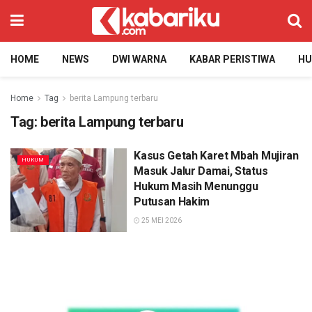
HOME
NEWS
DWI WARNA
KABAR PERISTIWA
H
Home
Tag
berita Lampung terbaru
Tag:
berita Lampung terbaru
Kasus Getah Karet Mbah Mujiran
HUKUM
Masuk Jalur Damai, Status
Hukum Masih Menunggu
Putusan Hakim
25 MEI 2026