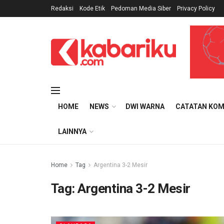
Redaksi
Kode Etik
Pedoman Media Siber
Privacy Policy
HOME
NEWS
DWI WARNA
CATATAN KOM
LAINNYA
Home
Tag
Argentina 3-2 Mesir
Tag:
Argentina 3-2 Mesir