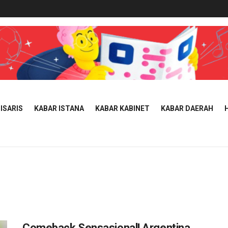
ISARIS
KABAR ISTANA
KABAR KABINET
KABAR DAERAH
Comeback Sensasional! Argentina