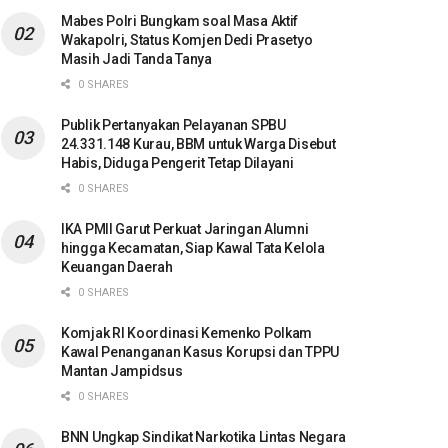
Mabes Polri Bungkam soal Masa Aktif
Wakapolri, Status Komjen Dedi Prasetyo
Masih Jadi Tanda Tanya
0 SHARES
Publik Pertanyakan Pelayanan SPBU
24.331.148 Kurau, BBM untuk Warga Disebut
Habis, Diduga Pengerit Tetap Dilayani
0 SHARES
IKA PMII Garut Perkuat Jaringan Alumni
hingga Kecamatan, Siap Kawal Tata Kelola
Keuangan Daerah
0 SHARES
Komjak RI Koordinasi Kemenko Polkam
Kawal Penanganan Kasus Korupsi dan TPPU
Mantan Jampidsus
0 SHARES
BNN Ungkap Sindikat Narkotika Lintas Negara