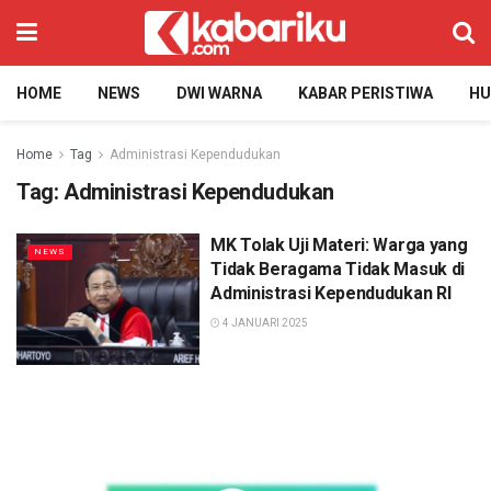
HOME
NEWS
DWI WARNA
KABAR PERISTIWA
H
Home
Tag
Administrasi Kependudukan
Tag:
Administrasi Kependudukan
MK Tolak Uji Materi: Warga yang
NEWS
Tidak Beragama Tidak Masuk di
Administrasi Kependudukan RI
4 JANUARI 2025