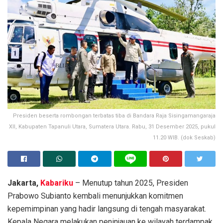
Presiden beserta rombongan terbatas tiba di Bandara Raja Sisingamangaraja
XII, Kabupaten Tapanuli Utara, Sumatera Utara. Rabu, 31 Desember 2025, pukul
11.20 WIB. (dok Seskab)
Jakarta,
Kabariku
– Menutup tahun 2025, Presiden
Prabowo Subianto kembali menunjukkan komitmen
kepemimpinan yang hadir langsung di tengah masyarakat.
Kepala Negara melakukan peninjauan ke wilayah terdampak