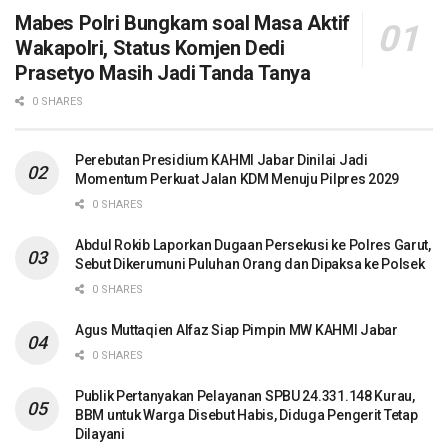
Mabes Polri Bungkam soal Masa Aktif
Wakapolri, Status Komjen Dedi
Prasetyo Masih Jadi Tanda Tanya
0 SHARES
Perebutan Presidium KAHMI Jabar Dinilai Jadi
Momentum Perkuat Jalan KDM Menuju Pilpres 2029
0 SHARES
Abdul Rokib Laporkan Dugaan Persekusi ke Polres Garut,
Sebut Dikerumuni Puluhan Orang dan Dipaksa ke Polsek
0 SHARES
Agus Muttaqien Alfaz Siap Pimpin MW KAHMI Jabar
0 SHARES
Publik Pertanyakan Pelayanan SPBU 24.331.148 Kurau,
BBM untuk Warga Disebut Habis, Diduga Pengerit Tetap
Dilayani