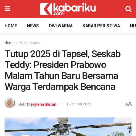
HOME
NEWS
DWI WARNA
KABAR PERISTIWA
H
Home
Kabar Istana
Tutup 2025 di Tapsel, Seskab
Teddy: Presiden Prabowo
Malam Tahun Baru Bersama
Warga Terdampak Bencana
A
oleh
Tresyana Bulan
1 Januari 2026
A