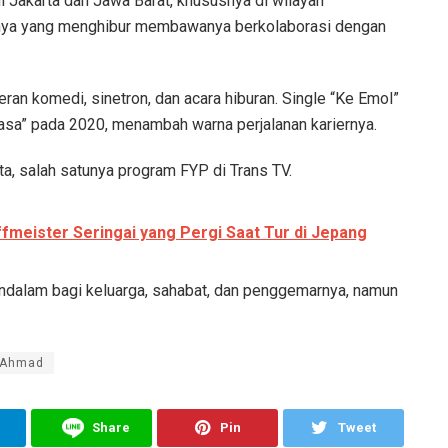
i Jakarta dan Jawa Barat, khususnya di wilayah
nya yang menghibur membawanya berkolaborasi dengan
ran komedi, sinetron, dan acara hiburan. Single “Ke Emol”
i Rasa” pada 2020, menambah warna perjalanan kariernya.
ta, salah satunya program FYP di Trans TV.
ffmeister Seringai yang Pergi Saat Tur di Jepang
ndalam bagi keluarga, sahabat, dan penggemarnya, namun
i Ahmad
Share
Pin
Tweet