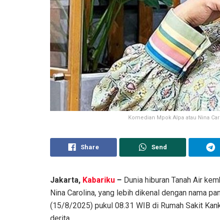
Komedian Mpok Alpa atau Nina Car
Share
Send
Jakarta,
Kabariku
–
Dunia hiburan Tanah Air kem
Nina Carolina, yang lebih dikenal dengan nama p
(15/8/2025) pukul 08.31 WIB di Rumah Sakit Kanke
derita.