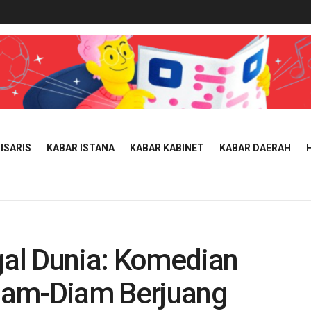
ISARIS
KABAR ISTANA
KABAR KABINET
KABAR DAERAH
al Dunia: Komedian
iam-Diam Berjuang