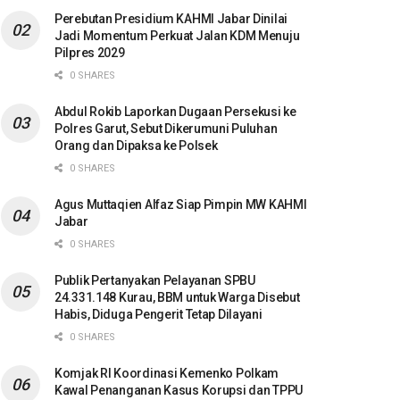
Perebutan Presidium KAHMI Jabar Dinilai
Jadi Momentum Perkuat Jalan KDM Menuju
Pilpres 2029
0 SHARES
Abdul Rokib Laporkan Dugaan Persekusi ke
Polres Garut, Sebut Dikerumuni Puluhan
Orang dan Dipaksa ke Polsek
0 SHARES
Agus Muttaqien Alfaz Siap Pimpin MW KAHMI
Jabar
0 SHARES
Publik Pertanyakan Pelayanan SPBU
24.331.148 Kurau, BBM untuk Warga Disebut
Habis, Diduga Pengerit Tetap Dilayani
0 SHARES
Komjak RI Koordinasi Kemenko Polkam
Kawal Penanganan Kasus Korupsi dan TPPU