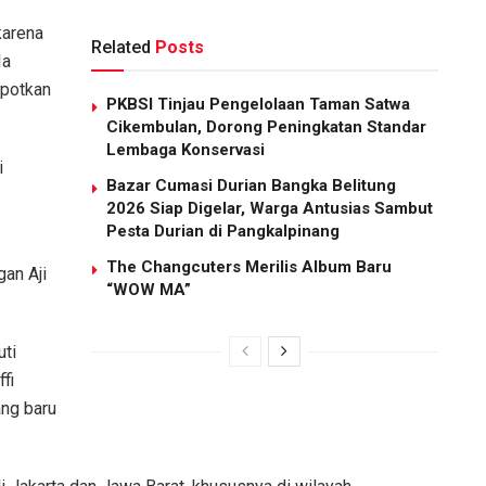
karena
Related
Posts
Ia
epotkan
PKBSI Tinjau Pengelolaan Taman Satwa
Cikembulan, Dorong Peningkatan Standar
Lembaga Konservasi
i
Bazar Cumasi Durian Bangka Belitung
2026 Siap Digelar, Warga Antusias Sambut
Pesta Durian di Pangkalpinang
The Changcuters Merilis Album Baru
an Aji
“WOW MA”
uti
fi
ng baru