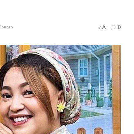
A
0
iburan
A