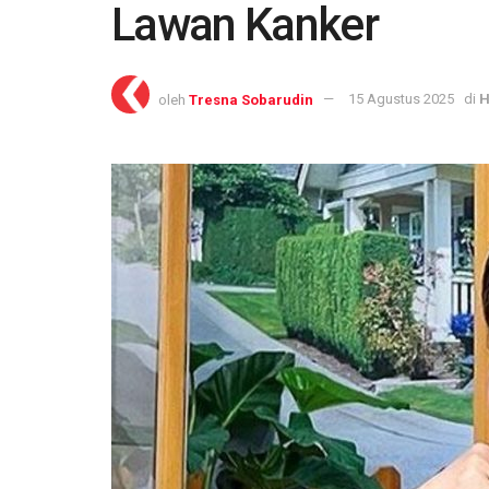
Lawan Kanker
oleh
Tresna Sobarudin
15 Agustus 2025
di
H