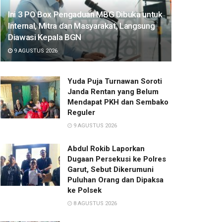
Ini 3 PO Box Pengaduan MBG Dibuka untuk
Internal, Mitra dan Masyarakat, Langsung
Diawasi Kepala BGN
9 AGUSTUS 2026
Yuda Puja Turnawan Soroti
Janda Rentan yang Belum
Mendapat PKH dan Sembako
Reguler
9 AGUSTUS 2026
Abdul Rokib Laporkan
Dugaan Persekusi ke Polres
Garut, Sebut Dikerumuni
Puluhan Orang dan Dipaksa
ke Polsek
8 AGUSTUS 2026