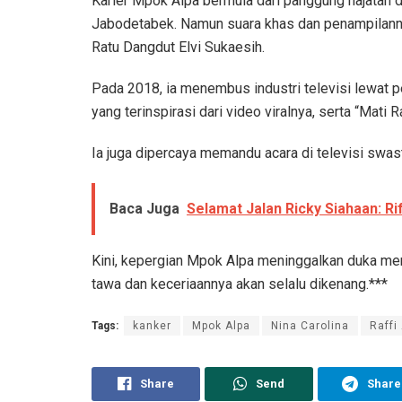
Karier Mpok Alpa bermula dari panggung hajatan d
Jabodetabek. Namun suara khas dan penampilan
Ratu Dangdut Elvi Sukaesih.
Pada 2018, ia menembus industri televisi lewat pe
yang terinspirasi dari video viralnya, serta “Mat
Ia juga dipercaya memandu acara di televisi swas
Baca Juga
Selamat Jalan Ricky Siahaan: Ri
Kini, kepergian Mpok Alpa meninggalkan duka me
tawa dan keceriaannya akan selalu dikenang.***
Tags:
kanker
Mpok Alpa
Nina Carolina
Raff
Share
Send
Share