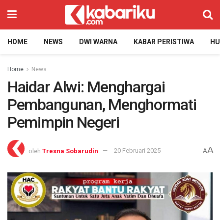
HOME
NEWS
DWI WARNA
KABAR PERISTIWA
H
Home
News
Haidar Alwi: Menghargai
Pembangunan, Menghormati
Pemimpin Negeri
A
oleh
Tresna Sobarudin
20 Februari 2025
A