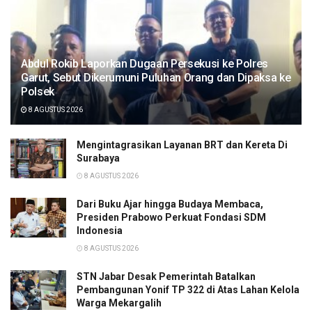
Abdul Rokib Laporkan Dugaan Persekusi ke Polres
Garut, Sebut Dikerumuni Puluhan Orang dan Dipaksa ke
Polsek
8 AGUSTUS 2026
Mengintagrasikan Layanan BRT dan Kereta Di
Surabaya
8 AGUSTUS 2026
Dari Buku Ajar hingga Budaya Membaca,
Presiden Prabowo Perkuat Fondasi SDM
Indonesia
8 AGUSTUS 2026
STN Jabar Desak Pemerintah Batalkan
Pembangunan Yonif TP 322 di Atas Lahan Kelola
Warga Mekargalih