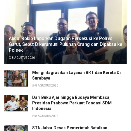
Abdul Rokib Laporkan Dugaan Persekusi ke Polres
Garut, Sebut Dikerumuni Puluhan Orang dan Dipaksa ke
Polsek
8 AGUSTUS 2026
Mengintagrasikan Layanan BRT dan Kereta Di
Surabaya
8 AGUSTUS 2026
Dari Buku Ajar hingga Budaya Membaca,
Presiden Prabowo Perkuat Fondasi SDM
Indonesia
8 AGUSTUS 2026
STN Jabar Desak Pemerintah Batalkan