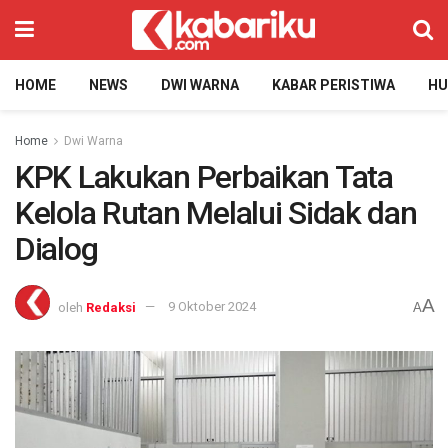
HOME
NEWS
DWI WARNA
KABAR PERISTIWA
H
Home
Dwi Warna
KPK Lakukan Perbaikan Tata
Kelola Rutan Melalui Sidak dan
Dialog
A
oleh
Redaksi
9 Oktober 2024
A