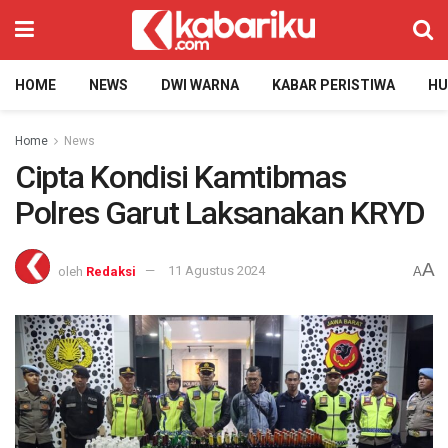
HOME
NEWS
DWI WARNA
KABAR PERISTIWA
H
Home
News
Cipta Kondisi Kamtibmas
Polres Garut Laksanakan KRYD
A
oleh
Redaksi
11 Agustus 2024
A