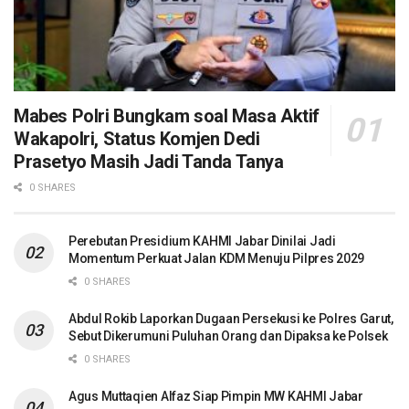
Mabes Polri Bungkam soal Masa Aktif
Wakapolri, Status Komjen Dedi
Prasetyo Masih Jadi Tanda Tanya
0 SHARES
Perebutan Presidium KAHMI Jabar Dinilai Jadi
Momentum Perkuat Jalan KDM Menuju Pilpres 2029
0 SHARES
Abdul Rokib Laporkan Dugaan Persekusi ke Polres Garut,
Sebut Dikerumuni Puluhan Orang dan Dipaksa ke Polsek
0 SHARES
Agus Muttaqien Alfaz Siap Pimpin MW KAHMI Jabar