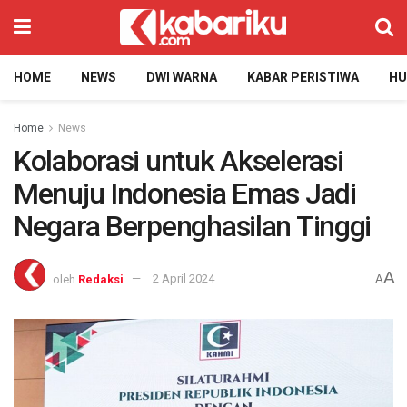
HOME
NEWS
DWI WARNA
KABAR PERISTIWA
H
Home
News
Kolaborasi untuk Akselerasi
Menuju Indonesia Emas Jadi
Negara Berpenghasilan Tinggi
A
oleh
Redaksi
2 April 2024
A