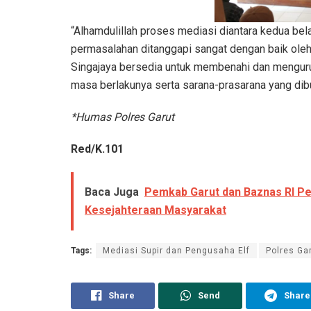
“Alhamdulillah proses mediasi diantara kedua belah
permasalahan ditanggapi sangat dengan baik oleh
Singajaya bersedia untuk membenahi dan mengurus
masa berlakunya serta sarana-prasarana yang dibu
*Humas Polres Garut
Red/K.101
Baca Juga
Pemkab Garut dan Baznas RI Pe
Kesejahteraan Masyarakat
Tags:
Mediasi Supir dan Pengusaha Elf
Polres Ga
Share
Send
Share