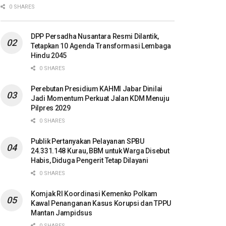
0 SHARES
DPP Persadha Nusantara Resmi Dilantik,
Tetapkan 10 Agenda Transformasi Lembaga
Hindu 2045
0 SHARES
Perebutan Presidium KAHMI Jabar Dinilai
Jadi Momentum Perkuat Jalan KDM Menuju
Pilpres 2029
0 SHARES
Publik Pertanyakan Pelayanan SPBU
24.331.148 Kurau, BBM untuk Warga Disebut
Habis, Diduga Pengerit Tetap Dilayani
0 SHARES
Komjak RI Koordinasi Kemenko Polkam
Kawal Penanganan Kasus Korupsi dan TPPU
Mantan Jampidsus
0 SHARES