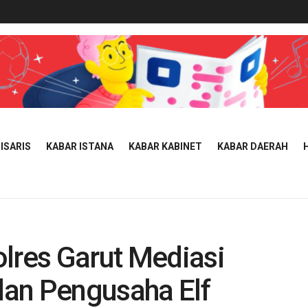
ISARIS
KABAR ISTANA
KABAR KABINET
KABAR DAERAH
lres Garut Mediasi
an Pengusaha Elf