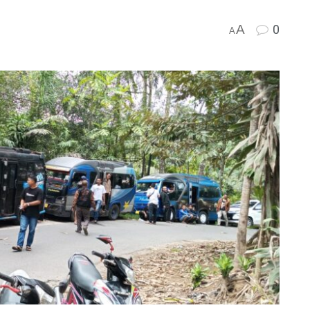
A
0
A