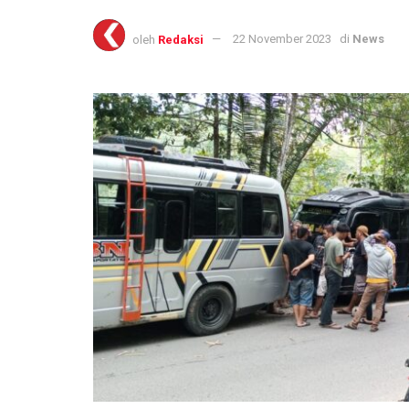
oleh
Redaksi
22 November 2023
di
News