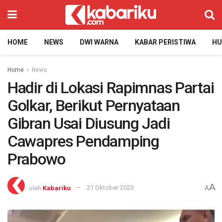
HOME
NEWS
DWI WARNA
KABAR PERISTIWA
H
Home
News
Hadir di Lokasi Rapimnas Partai
Golkar, Berikut Pernyataan
Gibran Usai Diusung Jadi
Cawapres Pendamping
Prabowo
A
oleh
Kabariku
21 Oktober 2023
A