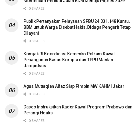
Momentum Perkuat Jalan KDM Menuju Pilpres 2029
0 SHARES
Publik Pertanyakan Pelayanan SPBU 24.331.148 Kurau,
BBM untuk Warga Disebut Habis, Diduga Pengerit Tetap
Dilayani
0 SHARES
Komjak RI Koordinasi Kemenko Polkam Kawal
Penanganan Kasus Korupsi dan TPPU Mantan
Jampidsus
0 SHARES
Agus Muttaqien Alfaz Siap Pimpin MW KAHMI Jabar
0 SHARES
Dasco Instruksikan Kader Kawal Program Prabowo dan
Perangi Hoaks
0 SHARES