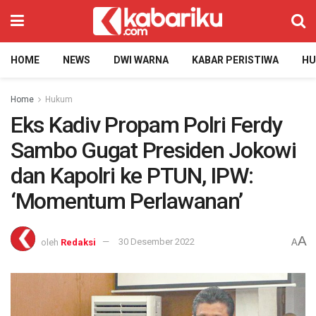
HOME
NEWS
DWI WARNA
KABAR PERISTIWA
H
Home
Hukum
Eks Kadiv Propam Polri Ferdy
Sambo Gugat Presiden Jokowi
dan Kapolri ke PTUN, IPW:
‘Momentum Perlawanan’
A
oleh
Redaksi
30 Desember 2022
A