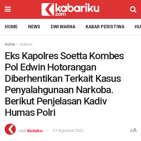
HOME
NEWS
DWI WARNA
KABAR PERISTIWA
H
Home
Hukum
Eks Kapolres Soetta Kombes
Pol Edwin Hotorangan
Diberhentikan Terkait Kasus
Penyalahgunaan Narkoba.
Berikut Penjelasan Kadiv
Humas Polri
A
oleh
Redaksi
31 Agustus 2022
A