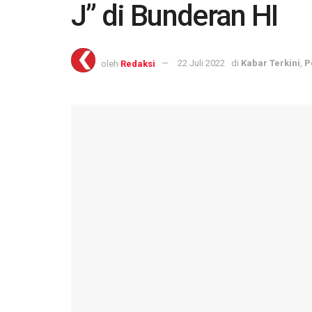
J” di Bunderan HI
oleh
Redaksi
22 Juli 2022
di
Kabar Terkini
,
P