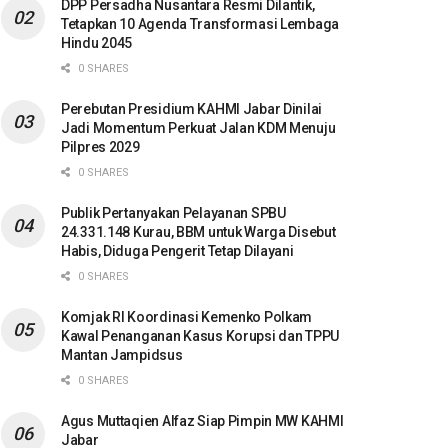
DPP Persadha Nusantara Resmi Dilantik,
Tetapkan 10 Agenda Transformasi Lembaga
Hindu 2045
0 SHARES
Perebutan Presidium KAHMI Jabar Dinilai
Jadi Momentum Perkuat Jalan KDM Menuju
Pilpres 2029
0 SHARES
Publik Pertanyakan Pelayanan SPBU
24.331.148 Kurau, BBM untuk Warga Disebut
Habis, Diduga Pengerit Tetap Dilayani
0 SHARES
Komjak RI Koordinasi Kemenko Polkam
Kawal Penanganan Kasus Korupsi dan TPPU
Mantan Jampidsus
0 SHARES
Agus Muttaqien Alfaz Siap Pimpin MW KAHMI
Jabar