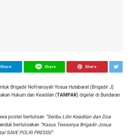
Share
Share
Share
untuk Brigadir Nofriansyah Yosua Hutabarat (Brigadir J).
gakan Hukum dan Keadilan (
TAMPAK
) digelar di Bundaran
wa poster bertulisan
“Seribu Lilin Keadilan dan Doa
anduk bertulisakan
“Kasus Tewasnya Brigadir Josua
al SAVE POLRI PRESISI”
.