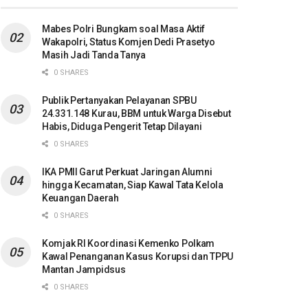
Mabes Polri Bungkam soal Masa Aktif
Wakapolri, Status Komjen Dedi Prasetyo
Masih Jadi Tanda Tanya
0 SHARES
Publik Pertanyakan Pelayanan SPBU
24.331.148 Kurau, BBM untuk Warga Disebut
Habis, Diduga Pengerit Tetap Dilayani
0 SHARES
IKA PMII Garut Perkuat Jaringan Alumni
hingga Kecamatan, Siap Kawal Tata Kelola
Keuangan Daerah
0 SHARES
Komjak RI Koordinasi Kemenko Polkam
Kawal Penanganan Kasus Korupsi dan TPPU
Mantan Jampidsus
0 SHARES