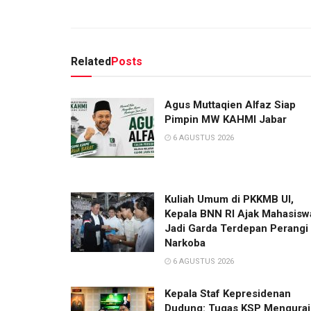
Related
Posts
Agus Muttaqien Alfaz Siap
Pimpin MW KAHMI Jabar
6 AGUSTUS 2026
Kuliah Umum di PKKMB UI,
Kepala BNN RI Ajak Mahasisw
Jadi Garda Terdepan Perangi
Narkoba
6 AGUSTUS 2026
Kepala Staf Kepresidenan
Dudung: Tugas KSP Mengurai