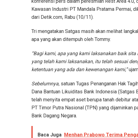
konferensi pers dalam peresmian Rest Area 4.0, d
Kawasan Industri PT Mandala Pratama Permai, di
dari Detik.com, Rabu (10/11).
Tri mengatakan Satgas masih akan melihat langk
apa yang akan ditempuh oleh Tommy.
“Bagi kami, apa yang kami laksanakan baik sit
yang telah kami laksanakan, itu telah sesuai de
ketentuan yang ada dan kewenangan kami,”
ujar
Sebelumnya,
satuan Tugas Penanganan Hak Tagi
Dana Bantuan Likuiditas Bank Indonesia (Satgas 
telah menyita empat aset berupa tanah debitur a
PT Timor Putra Nasional (TPN) yang dijaminkan 
Bank Dagang Negara.
Baca Juga
Menhan Prabowo Terima Penga