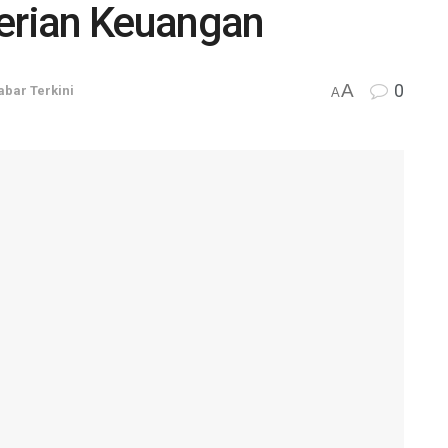
rian Keuangan
A
0
abar Terkini
A