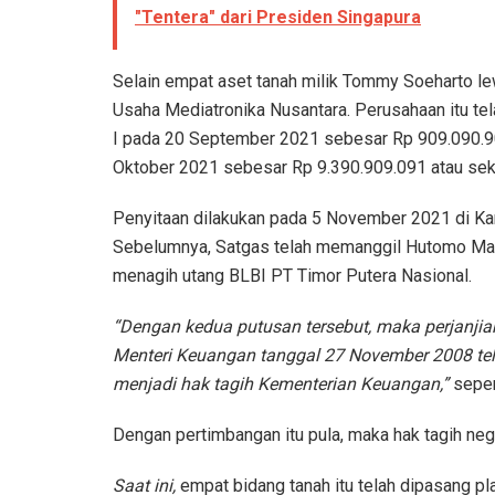
"Tentera" dari Presiden Singapura
Selain empat aset tanah milik Tommy Soeharto l
Usaha Mediatronika Nusantara. Perusahaan itu t
I pada 20 September 2021 sebesar Rp 909.090.90
Oktober 2021 sebesar Rp 9.390.909.091 atau sekit
Penyitaan dilakukan pada 5 November 2021 di Ka
Sebelumnya, Satgas telah memanggil Hutomo Man
menagih utang BLBI PT Timor Putera Nasional.
“Dengan kedua putusan tersebut, maka perjanji
Menteri Keuangan tanggal 27 November 2008 te
menjadi hak tagih Kementerian Keuangan,”
seper
Dengan pertimbangan itu pula, maka hak tagih ne
Saat ini,
empat bidang tanah itu telah dipasang pla