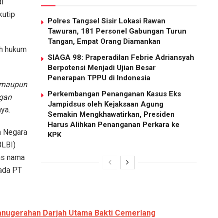
i
kutip
Polres Tangsel Sisir Lokasi Rawan
Tawuran, 181 Personel Gabungan Turun
Tangan, Empat Orang Diamankan
ah hukum
SIAGA 98: Praperadilan Febrie Adriansyah
Berpotensi Menjadi Ujian Besar
Penerapan TPPU di Indonesia
a maupun
Perkembangan Penanganan Kasus Eks
ngan
Jampidsus oleh Kejaksaan Agung
nya.
Semakin Mengkhawatirkan, Presiden
Harus Alihkan Penanganan Perkara ke
h Negara
KPK
BLBI)
tas nama
pada PT
nugerahan Darjah Utama Bakti Cemerlang