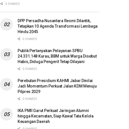
0 SHARES
DPP Persadha Nusantara Resmi Dilantik,
Tetapkan 10 Agenda Transformasi Lembaga
Hindu 2045
0 SHARES
Publik Pertanyakan Pelayanan SPBU
24.331.148 Kurau, BBM untuk Warga Disebut
Habis, Diduga Pengerit Tetap Dilayani
0 SHARES
Perebutan Presidium KAHMI Jabar Dinilai
Jadi Momentum Perkuat Jalan KDM Menuju
Pilpres 2029
0 SHARES
IKA PMII Garut Perkuat Jaringan Alumni
hingga Kecamatan, Siap Kawal Tata Kelola
Keuangan Daerah
0 SHARES