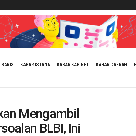
ISARIS
KABAR ISTANA
KABAR KABINET
KABAR DAERAH
kan Mengambil
oalan BLBI, Ini