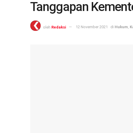
Tanggapan Kemente
oleh
Redaksi
12 November 2021
di
Hukum
,
K