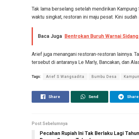
Tak lama berselang setelah mendirikan Kampung 
waktu singkat, restoran ini maju pesat. Kini suda
Baca Juga
Bentrokan Buruh Warnai Sidang
Arief juga menangani restoran-restoran lainnya. Ta
tersebut di antaranya Le Marly, Bancakan, dan Al
Tags:
Arief S Wangsadita
Bumbu Desa
Kampun
Share
Send
Share
Post Sebelumnya
Pecahan Rupiah Ini Tak Berlaku Lagi Tahu