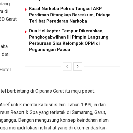
idang
Kasat Narkoba Polres Tangsel AKP
a di
Pardiman Ditangkap Bareskrim, Diduga
BD Garut.
Terlibat Peredaran Narkoba
Dua Helikopter Tempur Dikerahkan,
Pangkogabwilhan III Pimpin Langsung
Perburuan Sisa Kelompok OPM di
saha
Pegunungan Papua
 dari
f
Hotel
el berbintang di Cipanas Garut itu maju pesat.
ief untuk membuka bisnis lain. Tahun 1999, ia dan
un Resort & Spa yang terletak di Samarang, Garut,
Tirtagangga. Dengan mengusung konsep keindahan alam
a menjadi lokasi istirahat yang direkomendasikan.