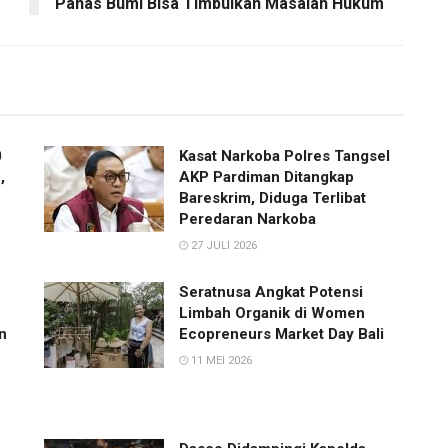
Panas Bumi Bisa Timbulkan Masalah Hukum
0
Kasat Narkoba Polres Tangsel
,
AKP Pardiman Ditangkap
Bareskrim, Diduga Terlibat
Peredaran Narkoba
27 JULI 2026
Seratnusa Angkat Potensi
Limbah Organik di Women
n
Ecopreneurs Market Day Bali
11 MEI 2026