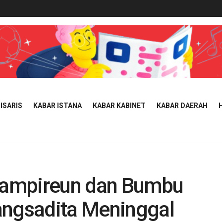
ISARIS
KABAR ISTANA
KABAR KABINET
KABAR DAERAH
Sampireun dan Bumbu
angsadita Meninggal