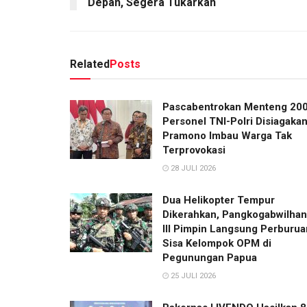
Depan, Segera Tukarkan
Related
Posts
Pascabentrokan Menteng 20
Personel TNI-Polri Disiagakan
Pramono Imbau Warga Tak
Terprovokasi
28 JULI 2026
Dua Helikopter Tempur
Dikerahkan, Pangkogabwilhan
III Pimpin Langsung Perburua
Sisa Kelompok OPM di
Pegunungan Papua
25 JULI 2026