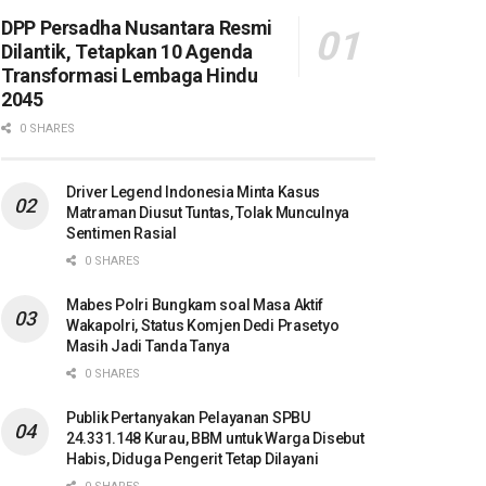
DPP Persadha Nusantara Resmi
Dilantik, Tetapkan 10 Agenda
Transformasi Lembaga Hindu
2045
0 SHARES
Driver Legend Indonesia Minta Kasus
Matraman Diusut Tuntas, Tolak Munculnya
Sentimen Rasial
0 SHARES
Mabes Polri Bungkam soal Masa Aktif
Wakapolri, Status Komjen Dedi Prasetyo
Masih Jadi Tanda Tanya
0 SHARES
Publik Pertanyakan Pelayanan SPBU
24.331.148 Kurau, BBM untuk Warga Disebut
Habis, Diduga Pengerit Tetap Dilayani