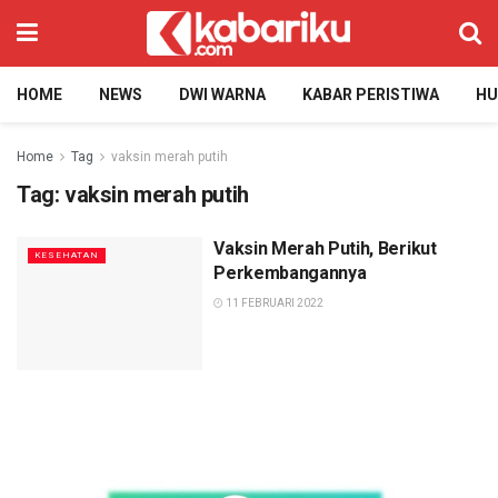
HOME
NEWS
DWI WARNA
KABAR PERISTIWA
H
Home
Tag
vaksin merah putih
Tag:
vaksin merah putih
Vaksin Merah Putih, Berikut
KESEHATAN
Perkembangannya
11 FEBRUARI 2022