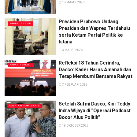
19 MARET 2026
Presiden Prabowo Undang
KABAR ISTANA
Presiden dan Wapres Terdahulu
serta Ketum Partai Politik ke
Istana
3 MARET 2026
Refleksi 18 Tahun Gerindra,
KABAR TERKINI
Dasco: Kader Harus Amanah dan
Tetap Membumi Bersama Rakyat
7 FEBRUARI 2026
Setelah Sufmi Dasco, Kini Teddy
CATATAN KOMISARIS
Indra Wijaya di “Operasi Podcast
Bocor Alus Politik”
19 OKTOBER 2025