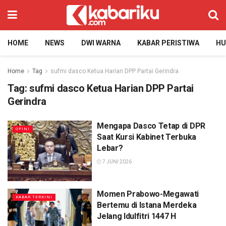
HOME
NEWS
DWI WARNA
KABAR PERISTIWA
H
Home
Tag
sufmi dasco Ketua Harian DPP Partai Gerindra
Tag:
sufmi dasco Ketua Harian DPP Partai
Gerindra
Mengapa Dasco Tetap di DPR
OPINI
Saat Kursi Kabinet Terbuka
Lebar?
7 JUNI 2026
Momen Prabowo-Megawati
KABAR TERKINI
Bertemu di Istana Merdeka
Jelang Idulfitri 1447 H