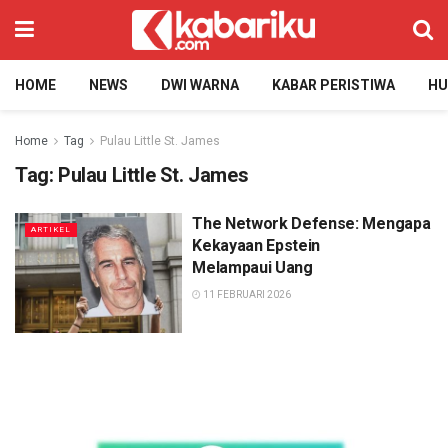
HOME
NEWS
DWI WARNA
KABAR PERISTIWA
H
Home
Tag
Pulau Little St. James
Tag:
Pulau Little St. James
The Network Defense: Mengapa
ARTIKEL
Kekayaan Epstein
Melampaui Uang
11 FEBRUARI 2026