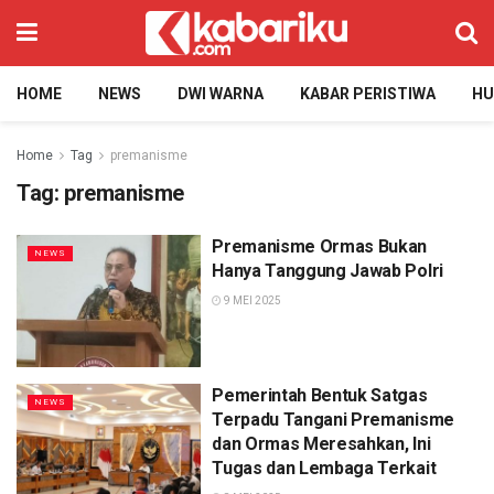
HOME
NEWS
DWI WARNA
KABAR PERISTIWA
H
Home
Tag
premanisme
Tag:
premanisme
Premanisme Ormas Bukan
NEWS
Hanya Tanggung Jawab Polri
9 MEI 2025
Pemerintah Bentuk Satgas
NEWS
Terpadu Tangani Premanisme
dan Ormas Meresahkan, Ini
Tugas dan Lembaga Terkait