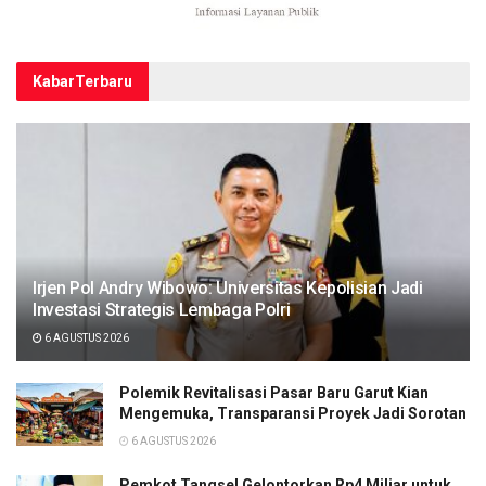
Kabar
Terbaru
Irjen Pol Andry Wibowo: Universitas Kepolisian Jadi
Investasi Strategis Lembaga Polri
6 AGUSTUS 2026
Polemik Revitalisasi Pasar Baru Garut Kian
Mengemuka, Transparansi Proyek Jadi Sorotan
6 AGUSTUS 2026
Pemkot Tangsel Gelontorkan Rp4 Miliar untuk