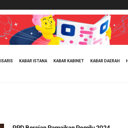
ISARIS
KABAR ISTANA
KABAR KABINET
KABAR DAERAH
PRD Bersiap Ramaikan Pemilu 2024