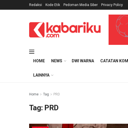
Redaksi
Kode Etik
Pedoman Media Siber
Privacy Policy
HOME
NEWS
DWI WARNA
CATATAN KOM
LAINNYA
Home
Tag
PRD
Tag:
PRD