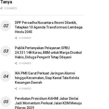
Tanya
0 SHARES
DPP Persadha Nusantara Resmi Dilantik,
Tetapkan 10 Agenda Transformasi Lembaga
Hindu 2045
0 SHARES
Publik Pertanyakan Pelayanan SPBU
24.331.148 Kurau, BBM untuk Warga Disebut
Habis, Diduga Pengerit Tetap Dilayani
0 SHARES
IKA PMII Garut Perkuat Jaringan Alumni
hingga Kecamatan, Siap Kawal Tata Kelola
Keuangan Daerah
0 SHARES
Perebutan Presidium KAHMI Jabar Dinilai
Jadi Momentum Perkuat Jalan KDM Menuju
Pilpres 2029