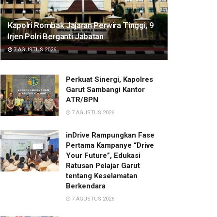
Kapolri Rombak Jajaran Perwira Tinggi, 9
Irjen Polri Berganti Jabatan
7 AGUSTUS 2026
Perkuat Sinergi, Kapolres
Garut Sambangi Kantor
ATR/BPN
7 AGUSTUS 2026
inDrive Rampungkan Fase
Pertama Kampanye “Drive
Your Future”, Edukasi
Ratusan Pelajar Garut
tentang Keselamatan
Berkendara
7 AGUSTUS 2026