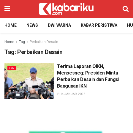
HOME
NEWS
DWI WARNA
KABAR PERISTIWA
H
Home
Tag
Perbaikan Desain
Tag:
Perbaikan Desain
Terima Laporan OIKN,
IKN
Mensesneg: Presiden Minta
Perbaikan Desain dan Fungsi
Bangunan IKN
14 JANUARI 2026