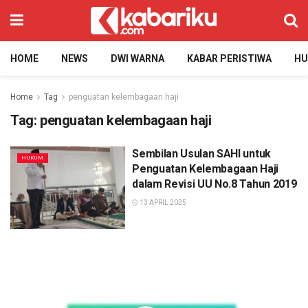
HOME
NEWS
DWI WARNA
KABAR PERISTIWA
H
Home
Tag
penguatan kelembagaan haji
Tag:
penguatan kelembagaan haji
Sembilan Usulan SAHI untuk
HUKUM
Penguatan Kelembagaan Haji
dalam Revisi UU No.8 Tahun 2019
13 APRIL 2025