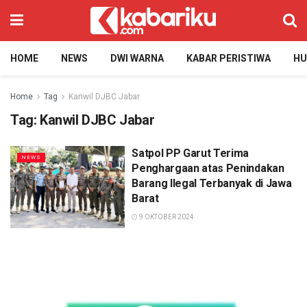
HOME
NEWS
DWI WARNA
KABAR PERISTIWA
H
Home
Tag
Kanwil DJBC Jabar
Tag:
Kanwil DJBC Jabar
Satpol PP Garut Terima
NEWS
Penghargaan atas Penindakan
Barang Ilegal Terbanyak di Jawa
Barat
9 OKTOBER 2024