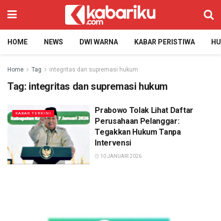
HOME
NEWS
DWI WARNA
KABAR PERISTIWA
H
Home
Tag
integritas dan supremasi hukum
Tag:
integritas dan supremasi hukum
Prabowo Tolak Lihat Daftar
KABAR TERKINI
Perusahaan Pelanggar:
Tegakkan Hukum Tanpa
Intervensi
10 JANUARI 2026