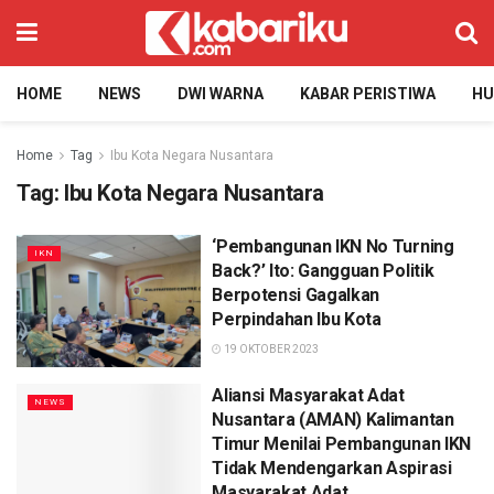
HOME
NEWS
DWI WARNA
KABAR PERISTIWA
H
Home
Tag
Ibu Kota Negara Nusantara
Tag:
Ibu Kota Negara Nusantara
‘Pembangunan IKN No Turning
IKN
Back?’ Ito: Gangguan Politik
Berpotensi Gagalkan
Perpindahan Ibu Kota
19 OKTOBER 2023
Aliansi Masyarakat Adat
NEWS
Nusantara (AMAN) Kalimantan
Timur Menilai Pembangunan IKN
Tidak Mendengarkan Aspirasi
Masyarakat Adat