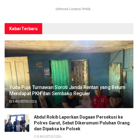
Kabar
Terbaru
Yuda Puja Turnawan Soroti Janda Rentan yang Belum
Mendapat PKH dan Sembako Reguler
9 AGUSTUS 2026
Abdul Rokib Laporkan Dugaan Persekusi ke
Polres Garut, Sebut Dikerumuni Puluhan Orang
dan Dipaksa ke Polsek
8 AGUSTUS 2026