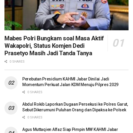
Mabes Polri Bungkam soal Masa Aktif
Wakapolri, Status Komjen Dedi
Prasetyo Masih Jadi Tanda Tanya
0 SHARES
Perebutan Presidium KAHMI Jabar Dinilai Jadi
Momentum Perkuat Jalan KDM Menuju Pilpres 2029
0 SHARES
Abdul Rokib Laporkan Dugaan Persekusi ke Polres Garut,
Sebut Dikerumuni Puluhan Orang dan Dipaksa ke Polsek
0 SHARES
Agus Muttaqien Alfaz Siap Pimpin MW KAHMI Jabar