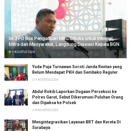
Ini 3 PO Box Pengaduan MBG Dibuka untuk Internal,
Mitra dan Masyarakat, Langsung Diawasi Kepala BGN
9 AGUSTUS 2026
Yuda Puja Turnawan Soroti Janda Rentan yang
Belum Mendapat PKH dan Sembako Reguler
9 AGUSTUS 2026
Abdul Rokib Laporkan Dugaan Persekusi ke
Polres Garut, Sebut Dikerumuni Puluhan Orang
dan Dipaksa ke Polsek
8 AGUSTUS 2026
Mengintagrasikan Layanan BRT dan Kereta Di
Surabaya