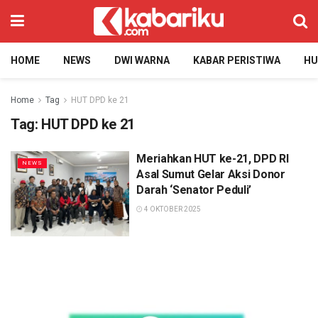
HOME
NEWS
DWI WARNA
KABAR PERISTIWA
H
Home
Tag
HUT DPD ke 21
Tag:
HUT DPD ke 21
Meriahkan HUT ke-21, DPD RI
NEWS
Asal Sumut Gelar Aksi Donor
Darah ‘Senator Peduli’
4 OKTOBER 2025