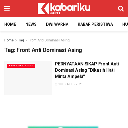
HOME
NEWS
DWI WARNA
KABAR PERISTIWA
H
Home
Tag
Front Anti Dominasi Asing
Tag:
Front Anti Dominasi Asing
PERNYATAAN SIKAP Front Anti
KABAR PERISTIWA
Dominasi Asing “Dikasih Hati
Minta Ampela”
8 DESEMBER 2021